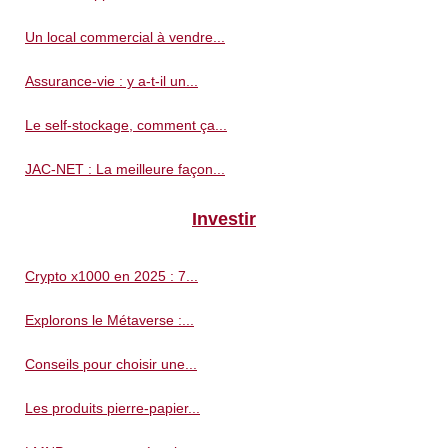
Un local commercial à vendre...
Assurance-vie : y a-t-il un...
Le self-stockage, comment ça...
JAC-NET : La meilleure façon...
Investir
Crypto x1000 en 2025 : 7...
Explorons le Métaverse :...
Conseils pour choisir une...
Les produits pierre-papier...