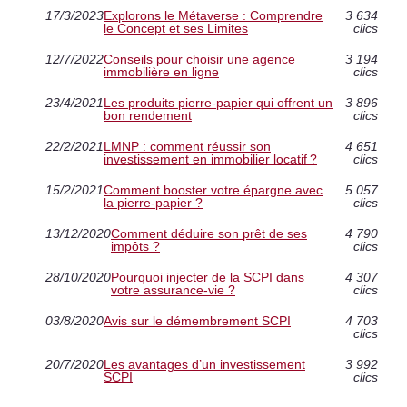
17/3/2023
Explorons le Métaverse : Comprendre
3 634
le Concept et ses Limites
clics
12/7/2022
Conseils pour choisir une agence
3 194
immobilière en ligne
clics
23/4/2021
Les produits pierre-papier qui offrent un
3 896
bon rendement
clics
22/2/2021
LMNP : comment réussir son
4 651
investissement en immobilier locatif ?
clics
15/2/2021
Comment booster votre épargne avec
5 057
la pierre-papier ?
clics
13/12/2020
Comment déduire son prêt de ses
4 790
impôts ?
clics
28/10/2020
Pourquoi injecter de la SCPI dans
4 307
votre assurance-vie ?
clics
03/8/2020
Avis sur le démembrement SCPI
4 703
clics
20/7/2020
Les avantages d’un investissement
3 992
SCPI
clics