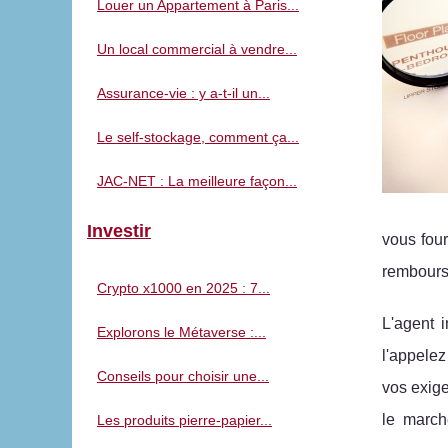
Louer un Appartement à Paris...
Un local commercial à vendre...
Assurance-vie : y a-t-il un...
Le self-stockage, comment ça...
JAC-NET : La meilleure façon...
Investir
vous four
rembours
Crypto x1000 en 2025 : 7...
L'agent 
Explorons le Métaverse :...
l'appelez
Conseils pour choisir une...
vos exige
le march
Les produits pierre-papier...