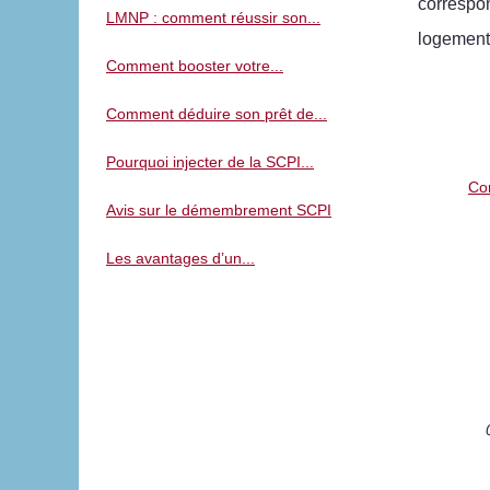
correspon
LMNP : comment réussir son...
logement 
Comment booster votre...
Comment déduire son prêt de...
Pourquoi injecter de la SCPI...
Co
Avis sur le démembrement SCPI
Les avantages d’un...