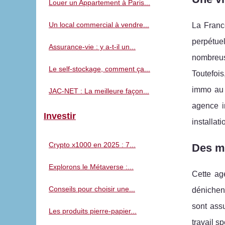
Louer un Appartement à Paris...
Un local commercial à vendre...
La France
perpétue
Assurance-vie : y a-t-il un...
nombreus
Le self-stockage, comment ça...
Toutefois
immo au 
JAC-NET : La meilleure façon...
agence i
Investir
installat
Crypto x1000 en 2025 : 7...
Des ma
Explorons le Métaverse :...
Cette ag
Conseils pour choisir une...
dénichen
sont assu
Les produits pierre-papier...
travail s