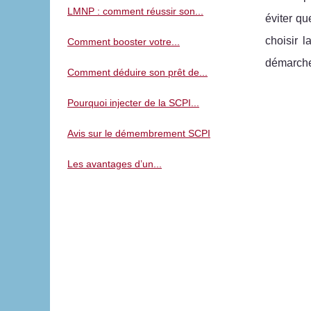
LMNP : comment réussir son...
éviter qu
choisir l
Comment booster votre...
démarches
Comment déduire son prêt de...
Pourquoi injecter de la SCPI...
Avis sur le démembrement SCPI
Les avantages d’un...