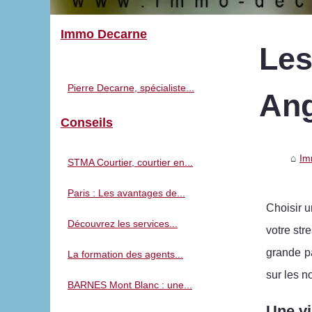
Immo Decarne
Les
Pierre Decarne, spécialiste...
Ang
Conseils
Im
STMA Courtier, courtier en...
Paris : Les avantages de...
Choisir u
Découvrez les services...
votre str
grande pa
La formation des agents...
sur les n
BARNES Mont Blanc : une...
Une vi