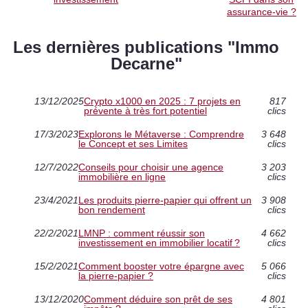
assurance-vie ?
Les dernières publications "Immo
Decarne"
13/12/2025
Crypto x1000 en 2025 : 7 projets en
817
prévente à très fort potentiel
clics
17/3/2023
Explorons le Métaverse : Comprendre
3 648
le Concept et ses Limites
clics
12/7/2022
Conseils pour choisir une agence
3 203
immobilière en ligne
clics
23/4/2021
Les produits pierre-papier qui offrent un
3 908
bon rendement
clics
22/2/2021
LMNP : comment réussir son
4 662
investissement en immobilier locatif ?
clics
15/2/2021
Comment booster votre épargne avec
5 066
la pierre-papier ?
clics
13/12/2020
Comment déduire son prêt de ses
4 801