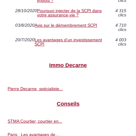
impôts ?
clics
28/10/2020
Pourquoi injecter de la SCPI dans
4 315
votre assurance-vie ?
clics
03/8/2020
Avis sur le démembrement SCPI
4 710
clics
20/7/2020
Les avantages d’un investissement
4 003
SCPI
clics
Immo Decarne
Pierre Decarne, spécialiste...
Conseils
STMA Courtier, courtier en...
Paris : Les avantages de...