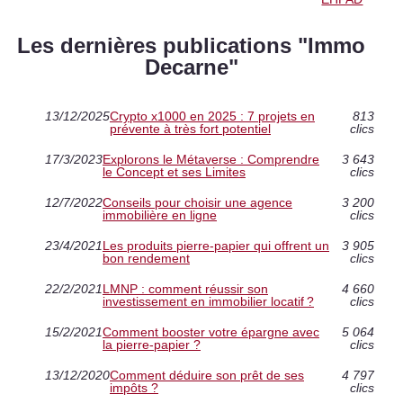
Les dernières publications "Immo
Decarne"
13/12/2025
Crypto x1000 en 2025 : 7 projets en
813
prévente à très fort potentiel
clics
17/3/2023
Explorons le Métaverse : Comprendre
3 643
le Concept et ses Limites
clics
12/7/2022
Conseils pour choisir une agence
3 200
immobilière en ligne
clics
23/4/2021
Les produits pierre-papier qui offrent un
3 905
bon rendement
clics
22/2/2021
LMNP : comment réussir son
4 660
investissement en immobilier locatif ?
clics
15/2/2021
Comment booster votre épargne avec
5 064
la pierre-papier ?
clics
13/12/2020
Comment déduire son prêt de ses
4 797
impôts ?
clics