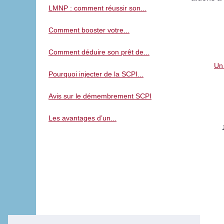
LMNP : comment réussir son...
Comment booster votre...
Comment déduire son prêt de...
Un 
Pourquoi injecter de la SCPI...
Avis sur le démembrement SCPI
Les avantages d’un...