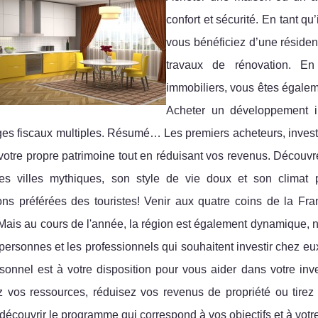
confort et sécurité. En tant 
vous bénéficiez d’une résiden
travaux de rénovation. En 
immobiliers, vous êtes égalem
Acheter un développement imm
ges fiscaux multiples. Résumé… Les premiers acheteurs, inves
votre propre patrimoine tout en réduisant vos revenus. Découv
, ses villes mythiques, son style de vie doux et son climat
ions préférées des touristes! Venir aux quatre coins de la F
Mais au cours de l'année, la région est également dynamique, 
personnes et les professionnels qui souhaitent investir chez eux,
sonnel est à votre disposition pour vous aider dans votre inve
z vos ressources, réduisez vos revenus de propriété ou tirez
découvrir le programme qui correspond à vos objectifs et à votr