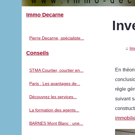
Immo Decarne
Inv
Pierre Decarne, spécialiste...
Im
Conseils
En théor
STMA Courtier, courtier en...
conclusio
Paris : Les avantages de...
règle gé
Découvrez les services...
suivant s
construc
La formation des agents...
immobilie
BARNES Mont Blanc : une...