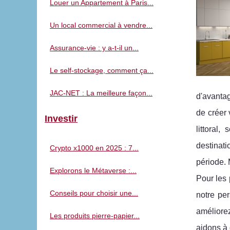
Louer un Appartement à Paris...
Un local commercial à vendre...
Assurance-vie : y a-t-il un...
Le self-stockage, comment ça...
JAC-NET : La meilleure façon...
d'avanta
de créer 
Investir
littoral
destinat
Crypto x1000 en 2025 : 7...
période. 
Explorons le Métaverse :...
Pour les 
Conseils pour choisir une...
notre per
améliore
Les produits pierre-papier...
aidons à 