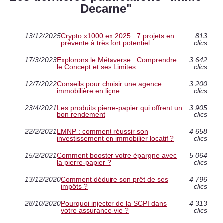
Decarne"
13/12/2025
Crypto x1000 en 2025 : 7 projets en
813
prévente à très fort potentiel
clics
17/3/2023
Explorons le Métaverse : Comprendre
3 642
le Concept et ses Limites
clics
12/7/2022
Conseils pour choisir une agence
3 200
immobilière en ligne
clics
23/4/2021
Les produits pierre-papier qui offrent un
3 905
bon rendement
clics
22/2/2021
LMNP : comment réussir son
4 658
investissement en immobilier locatif ?
clics
15/2/2021
Comment booster votre épargne avec
5 064
la pierre-papier ?
clics
13/12/2020
Comment déduire son prêt de ses
4 796
impôts ?
clics
28/10/2020
Pourquoi injecter de la SCPI dans
4 313
votre assurance-vie ?
clics