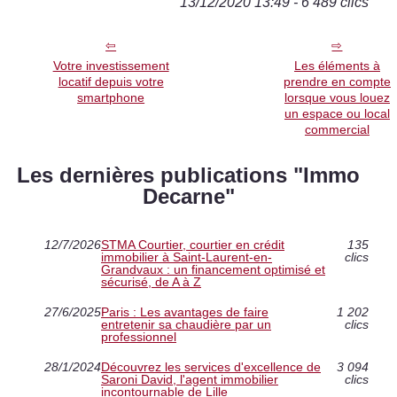
13/12/2020 13:49 - 6 489 clics
Votre investissement
Les éléments à
locatif depuis votre
prendre en compte
smartphone
lorsque vous louez
un espace ou local
commercial
Les dernières publications "Immo
Decarne"
12/7/2026
STMA Courtier, courtier en crédit
135
immobilier à Saint-Laurent-en-
clics
Grandvaux : un financement optimisé et
sécurisé, de A à Z
27/6/2025
Paris : Les avantages de faire
1 202
entretenir sa chaudière par un
clics
professionnel
28/1/2024
Découvrez les services d'excellence de
3 094
Saroni David, l'agent immobilier
clics
incontournable de Lille