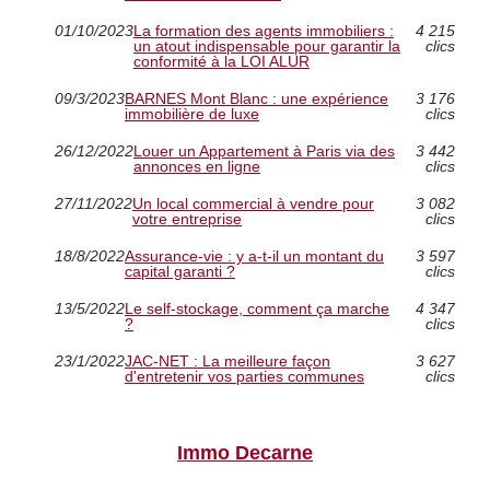
01/10/2023
La formation des agents immobiliers :
4 215
un atout indispensable pour garantir la
clics
conformité à la LOI ALUR
09/3/2023
BARNES Mont Blanc : une expérience
3 176
immobilière de luxe
clics
26/12/2022
Louer un Appartement à Paris via des
3 442
annonces en ligne
clics
27/11/2022
Un local commercial à vendre pour
3 082
votre entreprise
clics
18/8/2022
Assurance-vie : y a-t-il un montant du
3 597
capital garanti ?
clics
13/5/2022
Le self-stockage, comment ça marche
4 347
?
clics
23/1/2022
JAC-NET : La meilleure façon
3 627
d'entretenir vos parties communes
clics
Immo Decarne