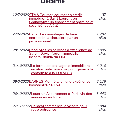
Decarne"
12/7/2026
STMA Courtier, courtier en crédit
137
immobilier à Saint-Laurent-en-
clics
Grandvaux : un financement optimisé et
sécurisé, de A à Z
27/6/2025
Paris : Les avantages de faire
1 202
entretenir sa chaudière par un
clics
professionnel
28/1/2024
Découvrez les services d'excellence de
3 095
Saroni David, l'agent immobilier
clics
incontournable de Lille
01/10/2023
La formation des agents immobiliers :
4 216
un atout indispensable pour garantir la
clics
conformité à la LOI ALUR
09/3/2023
BARNES Mont Blanc : une expérience
3 176
immobilière de luxe
clics
26/12/2022
Louer un Appartement à Paris via des
3 443
annonces en ligne
clics
27/11/2022
Un local commercial à vendre pour
3 084
votre entreprise
clics