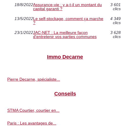
18/8/2022
Assurance-vie : y a-t-il un montant du
3 601
capital garanti ?
clics
13/5/2022
Le self-stockage, comment ça marche
4 349
?
clics
23/1/2022
JAC-NET : La meilleure façon
3 628
d'entretenir vos parties communes
clics
Immo Decarne
Pierre Decarne, spécialiste...
Conseils
STMA Courtier, courtier en...
Paris : Les avantages de...