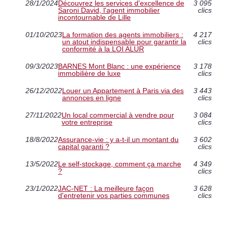
28/1/2024
Découvrez les services d'excellence de
3 095
Saroni David, l'agent immobilier
clics
incontournable de Lille
01/10/2023
La formation des agents immobiliers :
4 217
un atout indispensable pour garantir la
clics
conformité à la LOI ALUR
09/3/2023
BARNES Mont Blanc : une expérience
3 178
immobilière de luxe
clics
26/12/2022
Louer un Appartement à Paris via des
3 443
annonces en ligne
clics
27/11/2022
Un local commercial à vendre pour
3 084
votre entreprise
clics
18/8/2022
Assurance-vie : y a-t-il un montant du
3 602
capital garanti ?
clics
13/5/2022
Le self-stockage, comment ça marche
4 349
?
clics
23/1/2022
JAC-NET : La meilleure façon
3 628
d'entretenir vos parties communes
clics