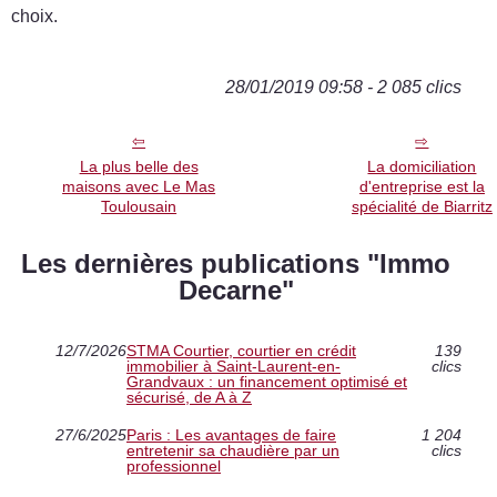
choix.
28/01/2019 09:58 - 2 085 clics
La plus belle des
La domiciliation
maisons avec Le Mas
d'entreprise est la
Toulousain
spécialité de Biarritz
Les dernières publications "Immo
Decarne"
12/7/2026
STMA Courtier, courtier en crédit
139
immobilier à Saint-Laurent-en-
clics
Grandvaux : un financement optimisé et
sécurisé, de A à Z
27/6/2025
Paris : Les avantages de faire
1 204
entretenir sa chaudière par un
clics
professionnel