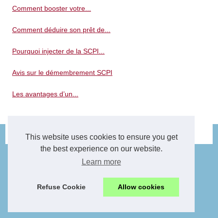
Comment booster votre...
Comment déduire son prêt de...
Pourquoi injecter de la SCPI...
Avis sur le démembrement SCPI
Les avantages d’un...
© 2026
Immo-decarne.fr
|
Plan du site
|
Cookies Policy
This website uses cookies to ensure you get
the best experience on our website.
Learn more
Refuse Cookie
Allow cookies