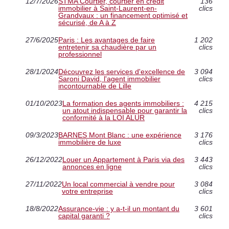
12/7/2026
STMA Courtier, courtier en crédit
136
immobilier à Saint-Laurent-en-
clics
Grandvaux : un financement optimisé et
sécurisé, de A à Z
27/6/2025
Paris : Les avantages de faire
1 202
entretenir sa chaudière par un
clics
professionnel
28/1/2024
Découvrez les services d'excellence de
3 094
Saroni David, l'agent immobilier
clics
incontournable de Lille
01/10/2023
La formation des agents immobiliers :
4 215
un atout indispensable pour garantir la
clics
conformité à la LOI ALUR
09/3/2023
BARNES Mont Blanc : une expérience
3 176
immobilière de luxe
clics
26/12/2022
Louer un Appartement à Paris via des
3 443
annonces en ligne
clics
27/11/2022
Un local commercial à vendre pour
3 084
votre entreprise
clics
18/8/2022
Assurance-vie : y a-t-il un montant du
3 601
capital garanti ?
clics